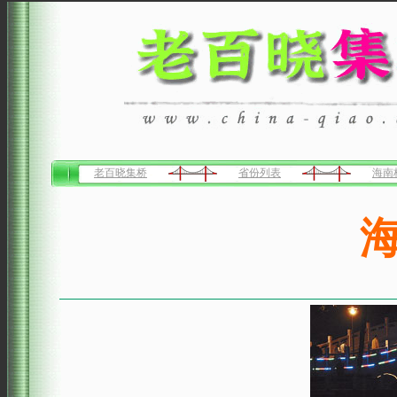
老百晓集桥
省份列表
海南