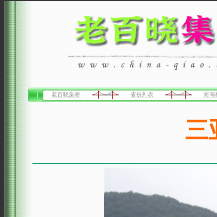
老百晓集桥
省份列表
海南
三