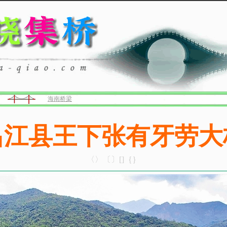
海南桥梁
昌江县王下张有牙劳大
〈〉〔〕[]｛｝