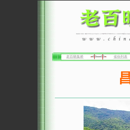
老百晓集桥
省份列表