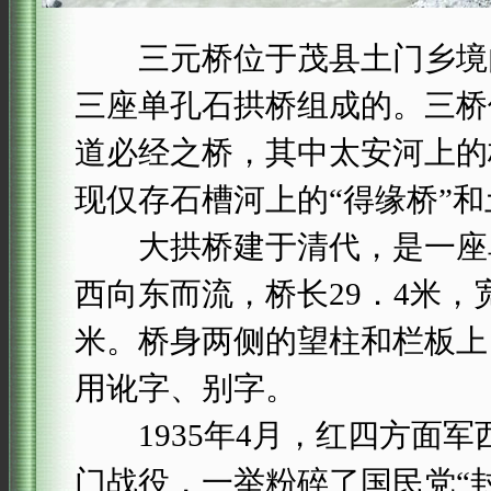
三元桥位于茂县土门乡境内
三座单孔石拱桥组成的。三桥
道必经之桥，其中太安河上的
现仅存石槽河上的“得缘桥”
大拱桥建于清代，是一座单
西向东而流，桥长29．4米，宽
米。桥身两侧的望柱和栏板上
用讹字、别字。
1935年4月，红四方面军
门战役，一举粉碎了国民党“