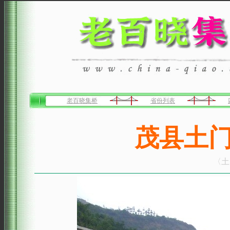
老百晓集桥
省份列表
茂县土
〈土