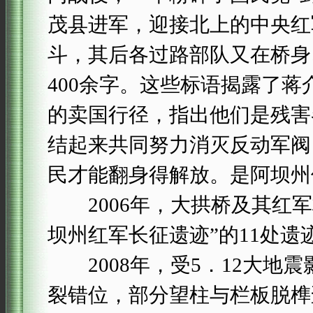
茂县进军，迎接北上的中央红
斗，其后各过路部队又在桥身
400余字。这些标语揭露了
的卖国行径，指出他们是残害
结起来共同努力消灭反动军阀
民才能翻身得解放。是阿坝州
2006年，大拱桥及其红军
坝州红军长征遗迹”的11处遗
2008年，受5．12大地
裂错位，部分望柱与栏板脱榫