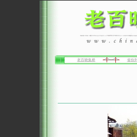
老百晓集桥
省份