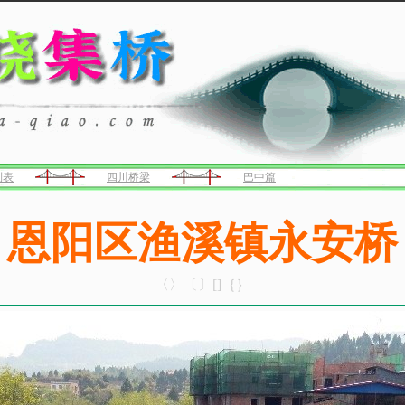
列表
四川桥梁
巴中篇
恩阳区渔溪镇永安桥
〈〉〔〕[]｛｝