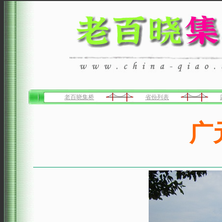
老百晓集桥
省份列表
广