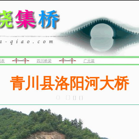
列表
四川桥梁
广元篇
青川县洛阳河大桥
〈〉〔〕[]｛｝