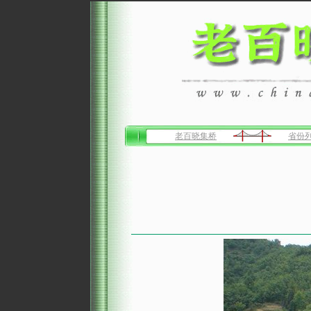
老百晓集桥
省份