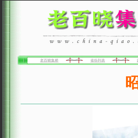
老百晓集桥
省份列表