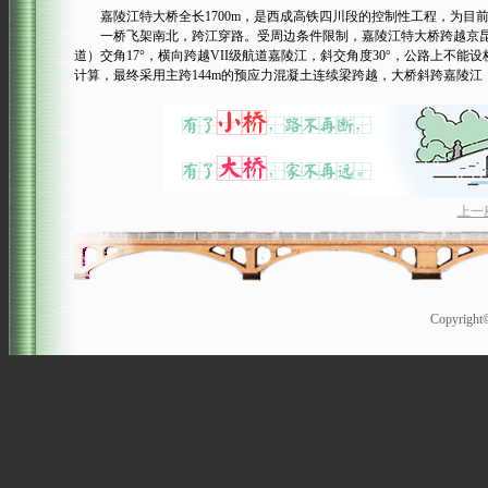
嘉陵江特大桥全长1700m，是西成高铁四川段的控制性工程，为目
一桥飞架南北，跨江穿路。受周边条件限制，嘉陵江特大桥跨越京昆高速
道）交角17°，横向跨越VII级航道嘉陵江，斜交角度30°，公路上
计算，最终采用主跨144m的预应力混凝土连续梁跨越，大桥斜跨嘉陵江
上一
Copyrigh