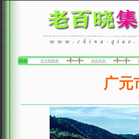
老百晓集桥
省份列表
广元
〈