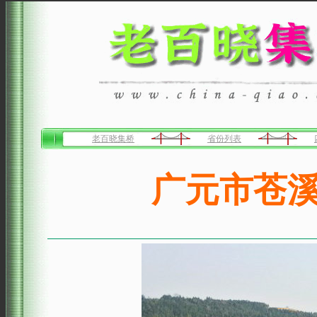
老百晓集桥
省份列表
广元市苍