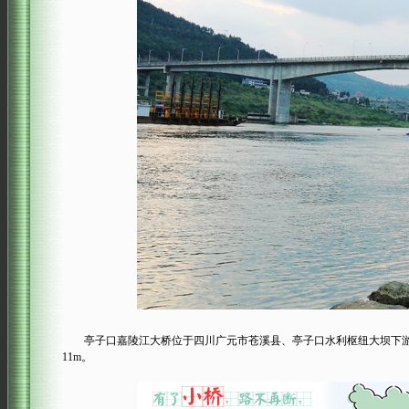
亭子口嘉陵江大桥位于四川广元市苍溪县、亭子口水利枢纽大坝下游约1
11m。