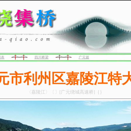
列表
四川桥梁
广元篇
元市利州区嘉陵江特
〈嘉陵江〉〔〕[广元绕城高速桥]｛｝