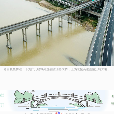
老百晓集桥注：下为广元绕城高速嘉陵江特大桥，上为京昆高速嘉陵江特大桥。