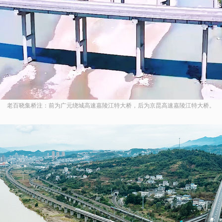
老百晓集桥注：前为广元绕城高速嘉陵江特大桥，后为京昆高速嘉陵江特大桥。