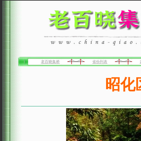
老百晓集桥
省份列表
昭化