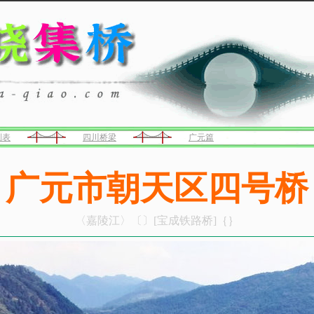
列表
四川桥梁
广元篇
广元市朝天区四号桥
〈嘉陵江〉〔〕[宝成铁路桥]｛｝