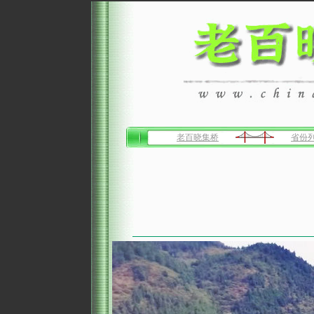
老百晓集桥
省份