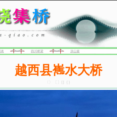
列表
四川桥梁
凉山篇
越西县嶲水大桥
〈〉〔〕[]｛｝