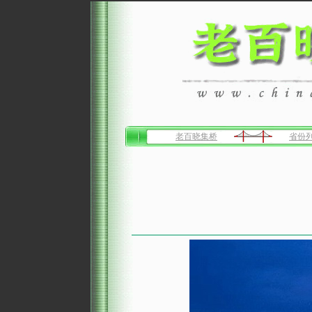
老百晓集桥
省份