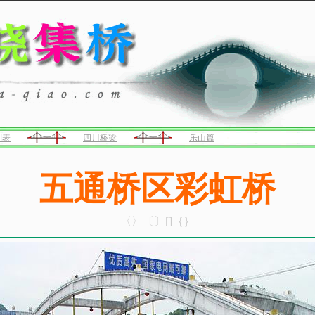
列表
四川桥梁
乐山篇
五通桥区彩虹桥
〈〉〔〕[]｛｝