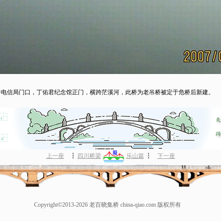
桥电信局门口，丁佑君纪念馆正门，横跨茫溪河，此桥为老吊桥被定于危桥后新建。
上一座
┇
四川桥梁
乐山篇
┇
下一座
Copyright©2013-2026 老百晓集桥 china-qiao.com 版权所有