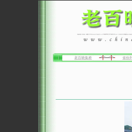
老百晓集桥
省份