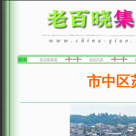
老百晓集桥
省份列表
市中区