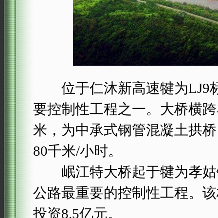
位于仁沐新高速犍为LJ9标段
要控制性工程之一。大桥横跨
米，为中承式钢管混凝土拱桥，主
80千米/小时。
岷江特大桥起于犍为孝姑镇
公路最重要的控制性工程。该
投资8.5亿元。