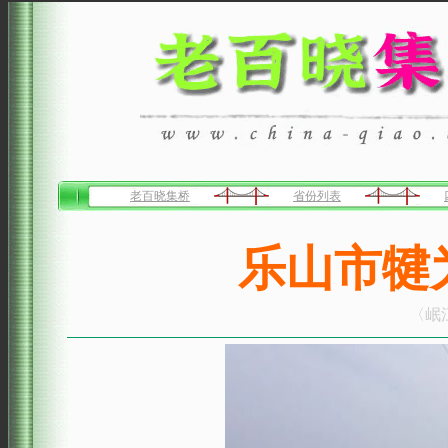
老百晓集桥
省份列表
乐山市犍
〈岷