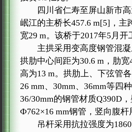
四川省仁寿至屏山新市高速公
岷江的主桥长457.6 m[5]
宽29 m。该桥于2017年5月开
主拱采用变高度钢管混凝土桁
拱肋中心间距为30.6 m，肋
高为13 m。拱肋上、下弦管各采
26 mm、30mm、36mm
36/30mm的钢管材质Q390D
Ф762×16 mm钢管，竖向腹杆用
吊杆采用抗拉强度为1860 M