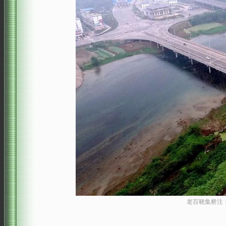
老百晓集桥注