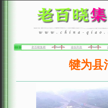
老百晓集桥
省份列表
犍为县