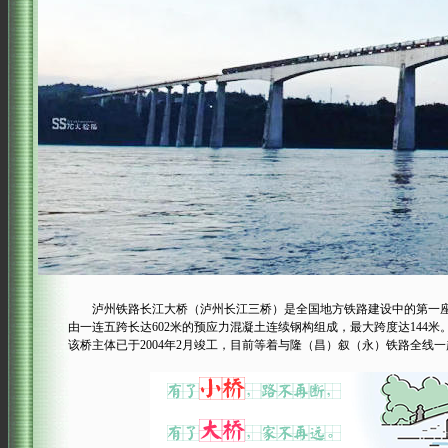
泸州铁路长江大桥（泸州长江三桥）是全国地方铁路建设中的第一座横跨
由一连五跨长达602米的预应力混凝土连续钢构组成，最大跨度达144米。该桥
该桥主体已于2004年2月竣工，目前等着与隆（昌）叙（永）铁路全线