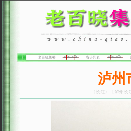
老百晓集桥
省份列表
泸州
〈长江〉〔泸州长江