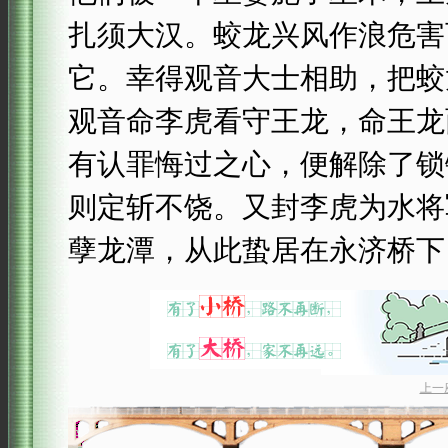
扎须大汉。蛟龙兴风作浪危害
它。幸得观音大士相助，把蛟
观音命李虎看守王龙，命王龙
有认罪悔过之心，便解除了锁
则定斩不饶。又封李虎为水将
孽龙潭，从此蛰居在永济桥下
上一