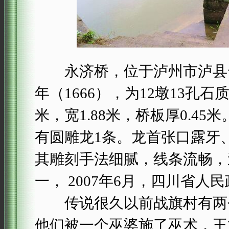
永济桥，位于泸州市泸县云
年（1666），为12墩13孔
米，宽1.88米，桥板厚0.
有圆雕龙1条。龙首张口露牙
其雕刻手法细腻，线条流畅，
一， 2007年6月，四川省
传说很久以前战旗村有两个
他们被一个巫婆施了巫术，王