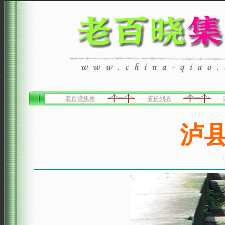
老百晓集桥
省份列表
泸
〈