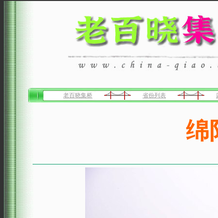
老百晓集桥
省份列表
绵