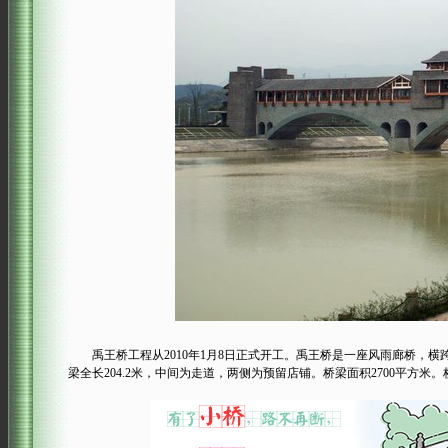
禹王桥工程从2010年1月8日正式开工。禹王桥是一座风雨廊桥，横
梁全长204.2米，中间为走道，两侧为预留店铺。桥梁面积2700平