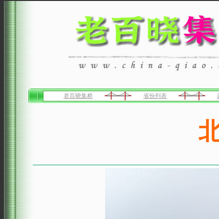
老百晓集桥
省份列表