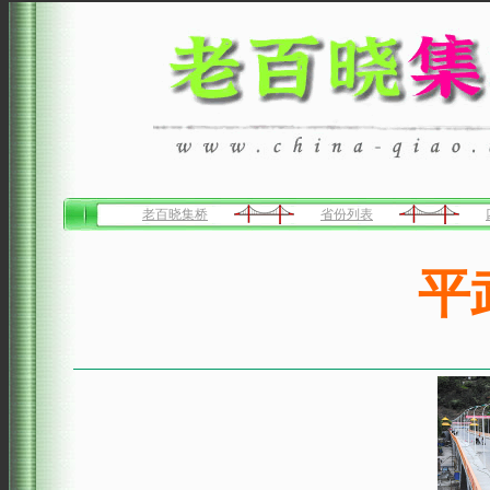
老百晓集桥
省份列表
平