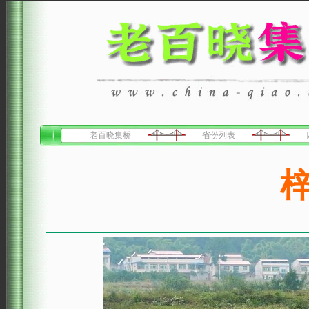
老百晓集桥
省份列表