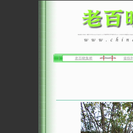
老百晓集桥
省份