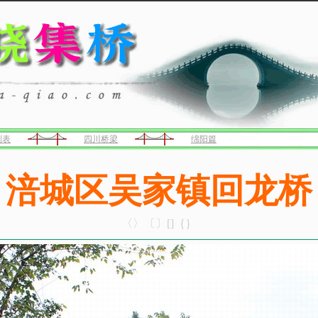
列表
四川桥梁
绵阳篇
涪城区吴家镇回龙桥
〈〉〔〕[]｛｝