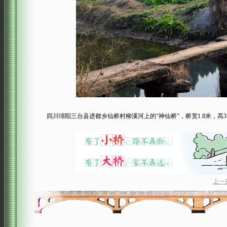
四川绵阳三台县进都乡仙桥村柳溪河上的“神仙桥”，桥宽1.8米，髙3.
上一