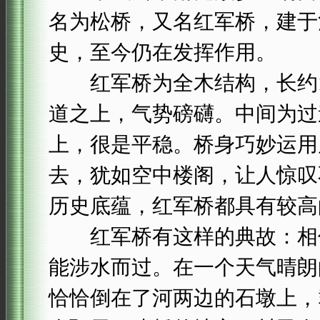
名为松桥，又名红军桥，建于
史，至今仍在发挥作用。
红军桥为全木结构，长约10
道之上，气势磅礴。中间为过
上，很是平稳。桥身巧妙运用
去，犹如空中楼阁，让人惊叹
历史底蕴，红军桥都具有较高
红军桥有这样的典故：相传
能涉水而过。在一个天气晴朗
恰恰倒在了河两边的石墩上，