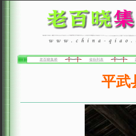
老百晓集桥
省份列表
平武