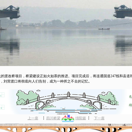
元的渡改桥项目，桥梁建设正如火如荼的推进。项目完成后，将连通国道247线和县道B0
益，刘营渡口将彻底向人们告别，成为一种挥之不去的记忆。
上一座
┇
四川桥梁
绵阳篇
┇
下一座