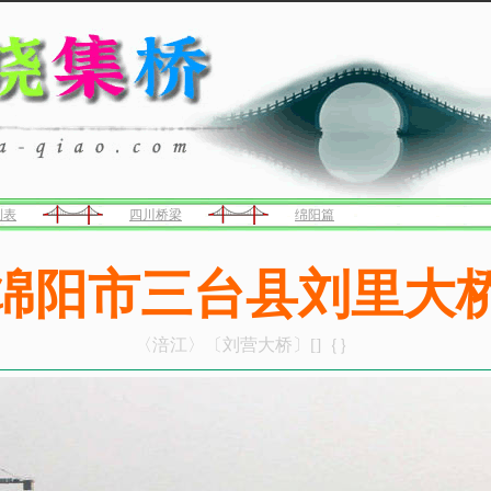
列表
四川桥梁
绵阳篇
绵阳市三台县刘里大
〈涪江〉〔刘营大桥〕[]｛｝