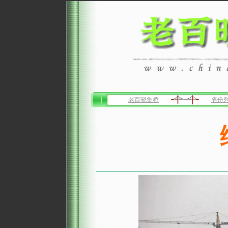
老百晓集桥
省份