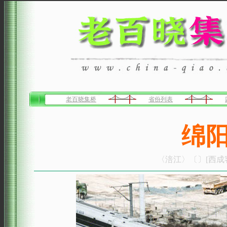
老百晓集桥
省份列表
绵
〈涪江〉〔〕[西成