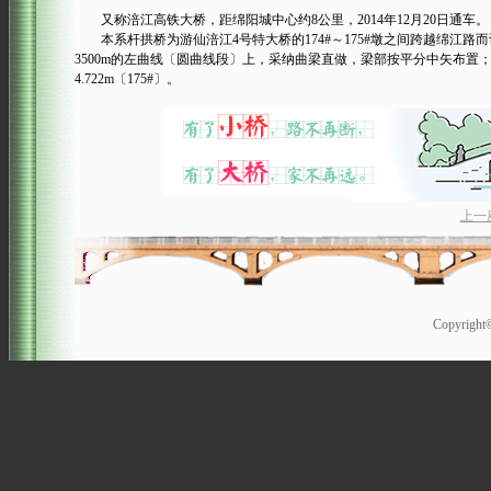
又称涪江高铁大桥，距绵阳城中心约8公里，2014年12月20日通车。
本系杆拱桥为游仙涪江4号特大桥的174#～175#墩之间跨越绵江路而
3500m的左曲线〔圆曲线段〕上，采纳曲梁直做，梁部按平分中矢布置；174#
4.722m〔175#〕。
上一
Copyrigh