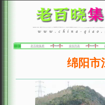
老百晓集桥
省份列表
绵阳市