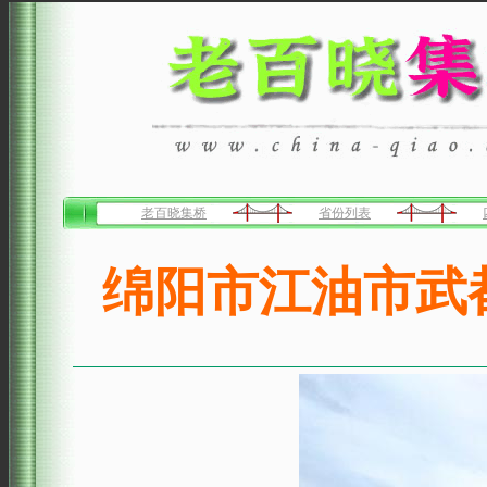
老百晓集桥
省份列表
绵阳市江油市武