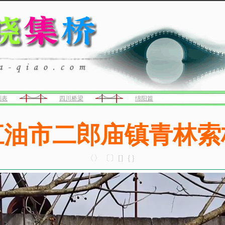
列表
四川桥梁
绵阳篇
江油市二郎庙镇青林索
〈〉〔〕[]｛｝