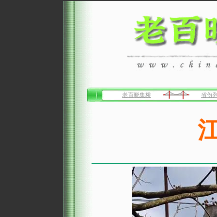
老百晓集桥
省份