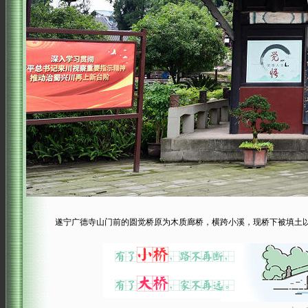
遂宁广德寺山门前的圆觉桥原为木质廊桥，横跨小溪，现桥下被填土