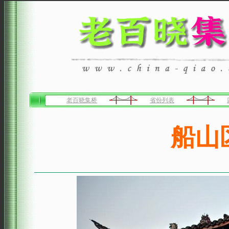
老百晓集桥
省份列表
船山