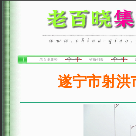
老百晓集桥
省份列表
遂宁市射洪