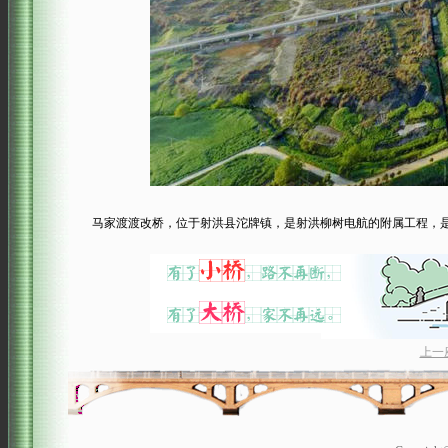
马家渡渡改桥，位于射洪县沱牌镇，是射洪柳树电航的附属工程，是柳
上一