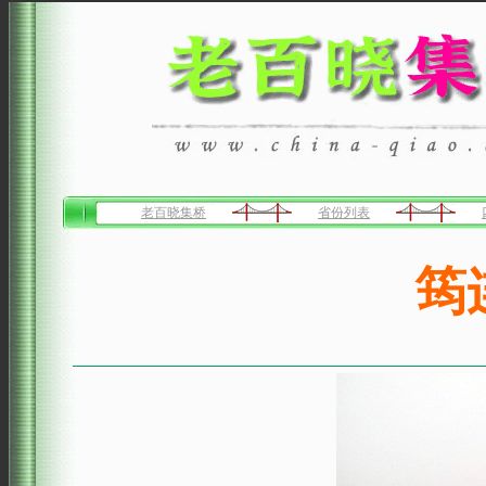
老百晓集桥
省份列表
筠