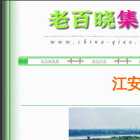
老百晓集桥
省份列表
江