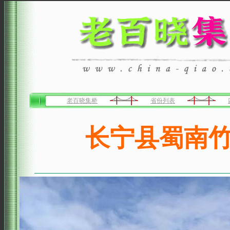
老百晓集桥
省份列表
长宁县蜀南