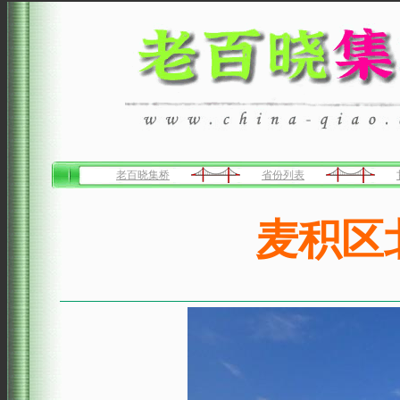
老百晓集桥
省份列表
麦积区