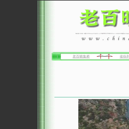
老百晓集桥
省份