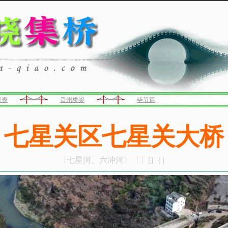
列表
贵州桥梁
毕节篇
七星关区七星关大桥
〈七星河、六冲河〉〔〕[]｛｝