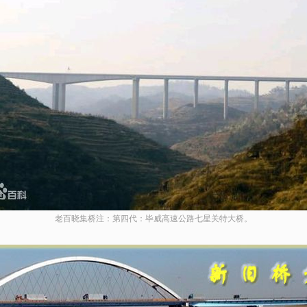
老百晓集桥注：第四代：毕威高速公路七星关特大桥。