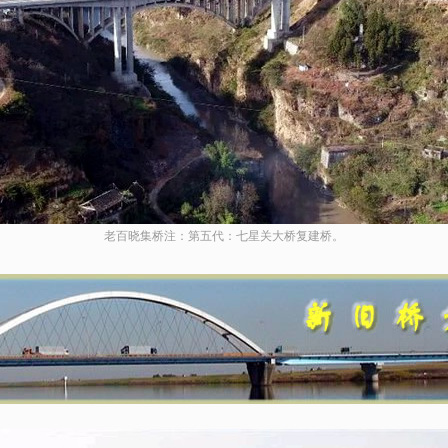
老百晓集桥注：第五代：七星关大桥复建桥。