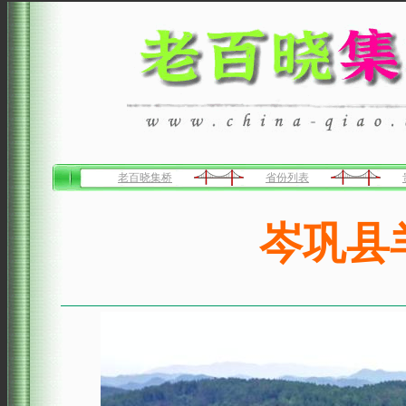
老百晓集桥
省份列表
岑巩县