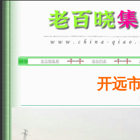
老百晓集桥
省份列表
开远
〈