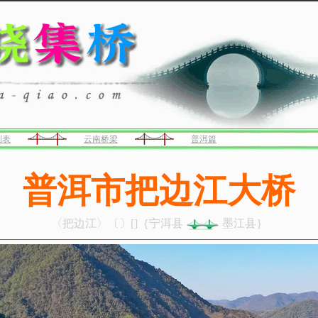
列表
云南桥梁
普洱篇
普洱市把边江大桥
〈把边江〉〔〕[]｛宁洱县
墨江县｝