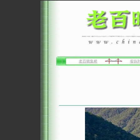
老百晓集桥
省份