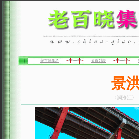
老百晓集桥
省份列表
景
〈澜沧江〉〔