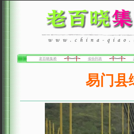
老百晓集桥
省份列表
易门县