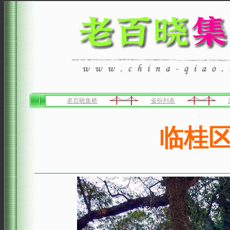
老百晓集桥
省份列表
临桂