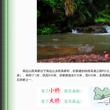
南边山双凤桥位于南边山乡双凤桥村，距新建的桂梧高速公路约1公里。该桥
床）。单跨17.1米，拱高9.65米。拱桥桥面长9.35米，宽6.65
石拱桥之一。