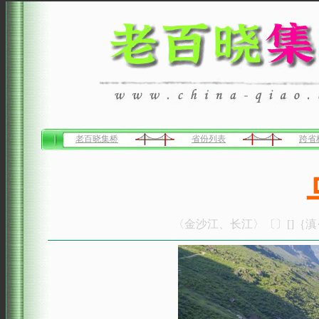
老百晓集桥
省份列表
跨省
〈金沙江、长江〉〔〕[]｛