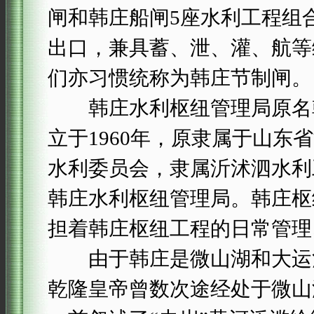
闸和韩庄船闸5座水利工程组
出口，兼具蓄、泄、灌、航等
们亦习惯统称为韩庄节制闸。
韩庄水利枢纽管理局原名韩
立于1960年，原隶属于山东
水利委员会，隶属沂沭泗水利
韩庄水利枢纽管理局。韩庄枢
担着韩庄枢纽工程的日常管理
由于韩庄是微山湖和大运河
乾隆皇帝曾数次途经处于微山