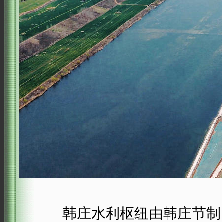
韩庄水利枢纽由韩庄节制闸