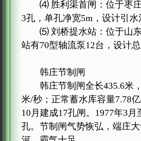
⑷ 胜利渠首闸：位于枣庄市
3孔，单孔净宽5m，设计引水流量
⑸ 刘桥提水站：位于山东省
站有70型轴流泵12台，设计总
韩庄节制闸
韩庄节制闸全长435.6米，宽1
米/秒；正常蓄水库容量7.78亿
10月建成17孔闸。1977年3
孔。节制闸气势恢弘，端庄大
河，霸气十足。