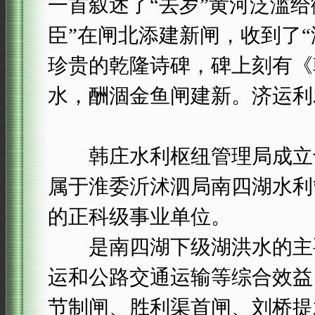
一首叙述了“去岁”黄河泛滥
臣”在闸北添建新闸，收到了“
珍贵的乾隆诗碑，碑上刻有《
水，酬涸金鱼闸建新。济运利
韩庄水利枢纽管理局成立于1
属于淮委沂沭泗局南四湖水利
的正科级事业单位。
是南四湖下级湖洪水的主要
运和公路交通运输等综合效益
节制闸、胜利渠首闸、刘桥提