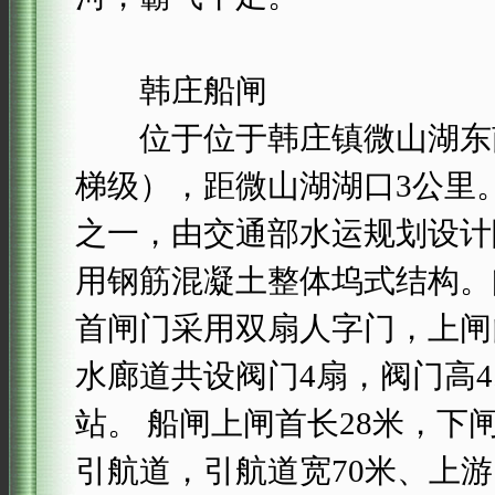
韩庄船闸
位于位于韩庄镇微山湖东南
梯级），距微山湖湖口3公里
之一，由交通部水运规划设计
用钢筋混凝土整体坞式结构。闸
首闸门采用双扇人字门，上闸门高
水廊道共设阀门4扇，阀门高4.
站。 船闸上闸首长28米，下闸
引航道，引航道宽70米、上游