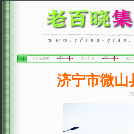
老百晓集桥
省份列表
京杭
济宁市微山
〈韩