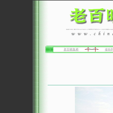
老百晓集桥
省份