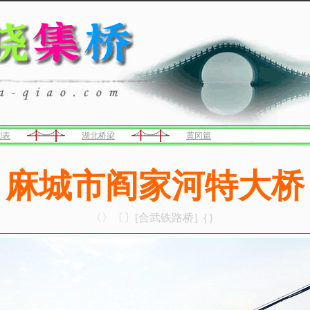
列表
湖北桥梁
黄冈篇
麻城市阎家河特大桥
〈〉〔〕[合武铁路桥]｛｝