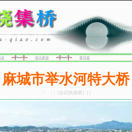
列表
湖北桥梁
黄冈篇
麻城市举水河特大桥
〈〉〔〕[合武铁路桥]｛｝