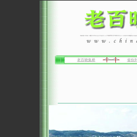
老百晓集桥
省份