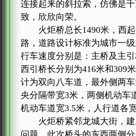
连接起来的斜拉索，仿佛是千
致，欣欣向荣。
火炬桥总长1490米，西起
路，道路设计标准为城市一级
行车速度分别是：主桥及主引
西引桥长分别为416米和30
计为双向八车道，最外侧两车
央分隔带宽3米，两侧机动车道
机动车道宽3.5米，人行道各
火炬桥紧邻龙城大街，建成
问题，此次桥头的东西两侧分