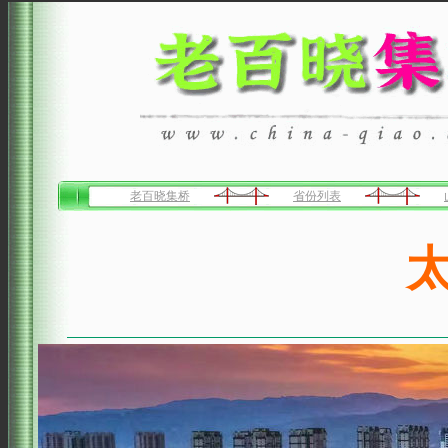
老百晓集桥
省份列表